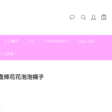
ここ襪子
JCC
PARAGRAPH
Lazy Oaf
ここ日誌
直條花花泡泡襪子