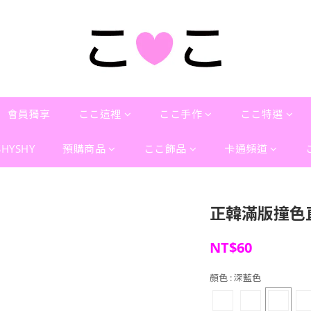
會員獨享
ここ這裡
ここ手作
ここ特選
SHYSHY
預購商品
ここ飾品
卡通頻道
正韓滿版撞色
NT$60
顏色
: 深藍色