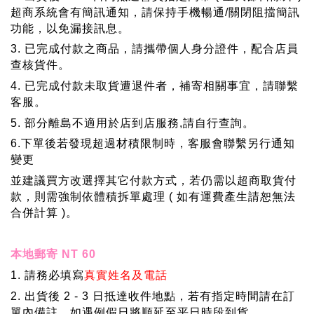
超商系統會有簡訊通知，請保持手機暢通/關閉阻擋簡訊
功能，以免漏接訊息。
3. 已完成付款之商品，請攜帶個人身分證件，配合店員
查核貨件。
4. 已完成付款未取貨遭退件者，補寄相關事宜，請聯繫
客服。
5. 部分離島不適用於店到店服務,請自行查詢。
6.下單後若發現超過材積限制時，客服會聯繫另行通知
變更
並建議買方改選擇其它付款方式，若仍需以超商取貨付
款，則需強制依體積拆單處理 ( 如有運費產生請恕無法
合併計算 )。
本地郵寄 NT 60
1. 請務必填寫
真實姓名及電話
2. 出貨後 2 - 3 日抵達收件地點，若有指定時間請在訂
單內備註，
如遇例假日將順延至平日時段到貨。