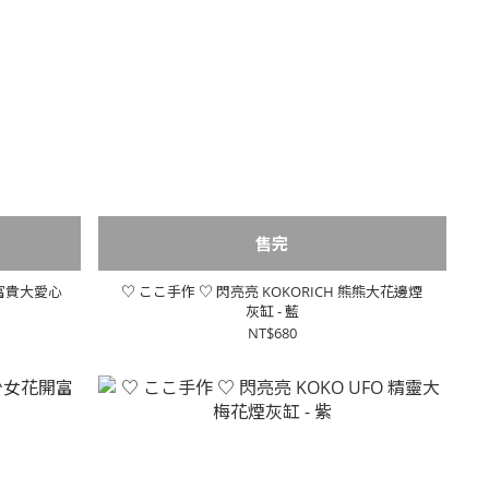
售完
開富貴大愛心
♡ ここ手作 ♡ 閃亮亮 KOKORICH 熊熊大花邊煙
灰缸 - 藍
NT$680