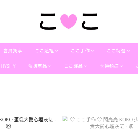
會員獨享
ここ這裡
ここ手作
ここ特選
SHYSHY
預購商品
ここ飾品
卡通頻道