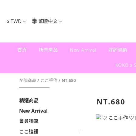
$
TWD
繁體中文
首頁
所有商品
New Arrival
好評熱銷
KOKO x 
全部商品
/
ここ手作
/
NT.680
NT.680
精選商品
New Arrival
會員獨享
ここ這裡