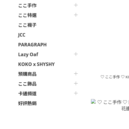
ここ手作
ここ特選
ここ襪子
JCC
PARAGRAPH
Lazy Oaf
KOKO x SHYSHY
預購商品
♡ ここ手作 ♡ K
ここ飾品
卡通頻道
好評熱銷