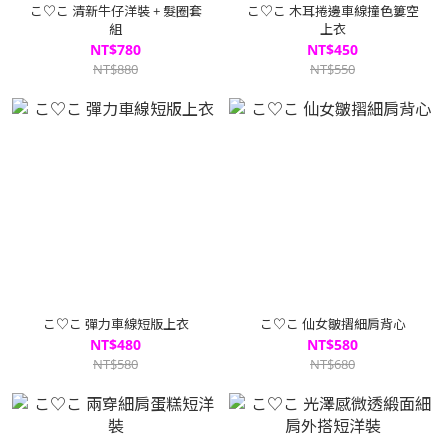
こ♡こ 清新牛仔洋裝 + 髮圈套
こ♡こ 木耳捲邊車線撞色簍空
組
上衣
NT$780
NT$450
NT$880
NT$550
こ♡こ 彈力車線短版上衣
こ♡こ 仙女皺摺細肩背心
NT$480
NT$580
NT$580
NT$680