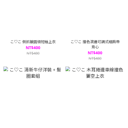
こ♡こ 側抓皺圓領短袖上衣
こ♡こ 撞色滾邊可調式細肩帶
背心
NT$400
NT$400
NT$480
NT$480