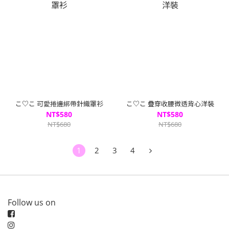
こ♡こ 可愛捲邊綁帶針織罩衫
こ♡こ 疊穿收腰微透背心洋裝
NT$580
NT$580
NT$680
NT$680
1
2
3
4
Follow us on