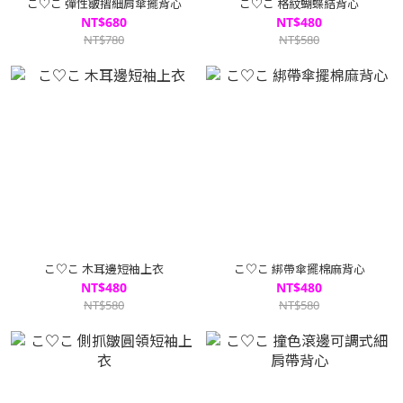
こ♡こ 彈性皺摺細肩傘擺背心
こ♡こ 格紋蝴蝶結背心
NT$680
NT$480
NT$780
NT$580
こ♡こ 木耳邊短袖上衣
こ♡こ 綁帶傘擺棉麻背心
NT$480
NT$480
NT$580
NT$580