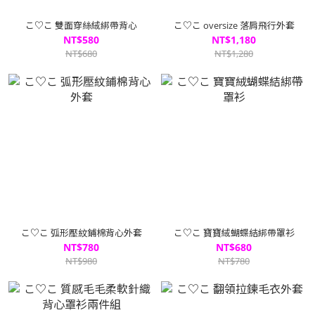
こ♡こ 雙面穿絲絨綁帶背心
こ♡こ oversize 落肩飛行外套
NT$580
NT$1,180
NT$680
NT$1,280
こ♡こ 弧形壓紋鋪棉背心外套
こ♡こ 寶寶絨蝴蝶結綁帶罩衫
NT$780
NT$680
NT$980
NT$780