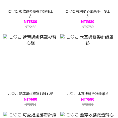
こ♡こ 柔軟微領高彈力短袖上
こ♡こ 韓國愛心蕾絲小可愛上
衣
衣
NT$380
NT$680
NT$480
NT$780
こ♡こ 荷葉邊綁繩罩衫背心組
こ♡こ 木耳邊綁帶針織罩衫
NT$680
NT$580
NT$780
NT$680