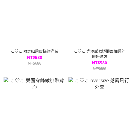
こ♡こ 兩穿細肩蛋糕短洋裝
こ♡こ 光澤感微透緞面細肩外
搭短洋裝
NT$580
NT$580
NT$680
NT$680