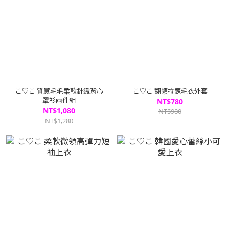
こ♡こ 質感毛毛柔軟針織背心
こ♡こ 翻領拉鍊毛衣外套
罩衫兩件組
NT$780
NT$1,080
NT$980
NT$1,280