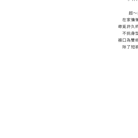
超～
在家慵
尋覓許久
不挑身
褲口為雙
除了短