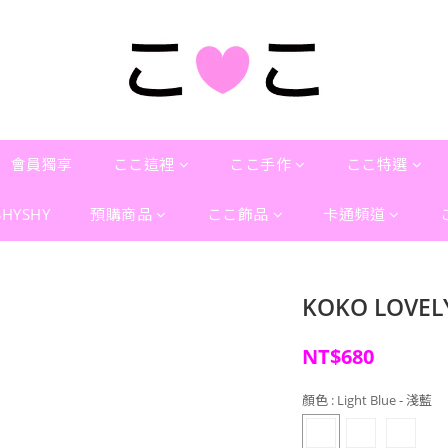
會員獨享
ここ這裡
ここ手作
ここ特選
SHYSHY
預購商品
ここ飾品
卡通頻道
KOKO LOVE
NT$680
顏色
: Light Blue - 淺藍