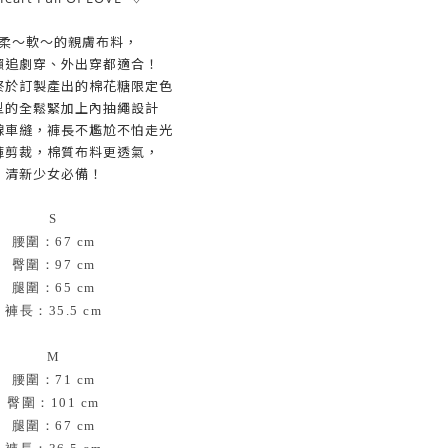
柔～軟～的親膚布料，
懶追劇穿、外出穿都適合！
終於訂製產出的棉花糖限定色
型的全鬆緊加上內抽繩設計
線車縫，褲長不尷尬不怕走光
褲剪裁，棉質布料更透氣，
清新少女必備！
S
腰圍：67 cm
臀圍：97 cm
腿圍：65 cm
褲長：35.5 cm
M
腰圍：71 cm
臀圍：101 cm
腿圍：67 cm