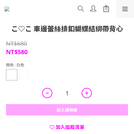
こ♡こ 車邊蕾絲排釦蝴蝶結綁帶背心
NT$680
NT$580
顏色
: 白色
加入購物車
加入追蹤清單