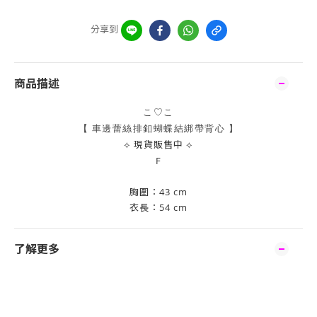
分享到
商品描述
こ♡こ
【 車邊蕾絲排釦蝴蝶結綁帶背心
】
⟡
現貨販售中
⟡
F
胸圍：43 cm
衣長：54 cm
了解更多