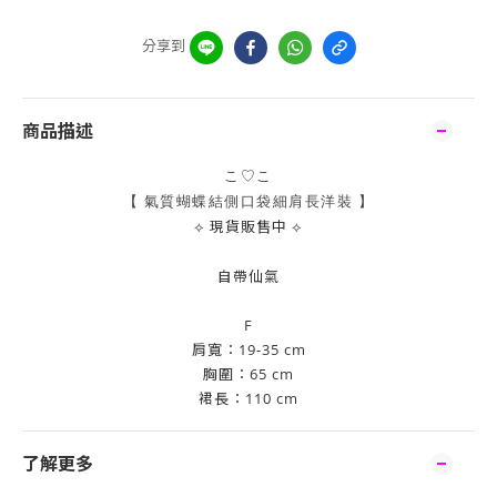
分享到
商品描述
こ♡こ
【 氣質蝴蝶結側口袋細肩長洋裝
】
⟡
現貨販售中
⟡
自帶仙氣
F
肩寬：19-35 cm
胸圍：65 cm
裙長：110 cm
了解更多