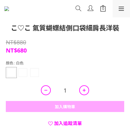
こ♡こ 氣質蝴蝶結側口袋細肩長洋裝
NT$880
NT$680
顏色
: 白色
加入購物車
加入追蹤清單