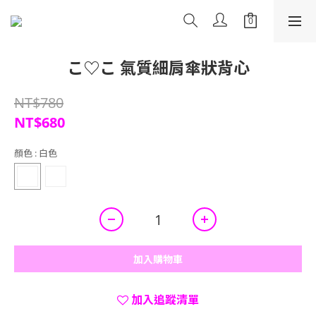
こ♡こ 氣質細肩傘狀背心
NT$780
NT$680
顏色
: 白色
加入購物車
加入追蹤清單