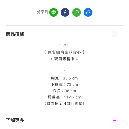
分享到
商品描述
こ♡こ
【 氣質細肩傘狀背心
】
⟡
現貨販售中
⟡
F
胸寬：38.5 cm
下擺寬：75 cm
衣長：38 cm
肩帶長：11-17 cm
（肩帶長度可自行調整）
了解更多