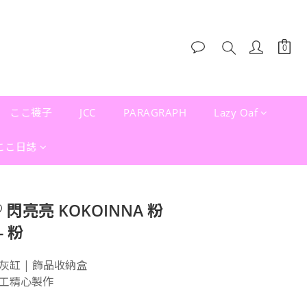
ここ襪子
JCC
PARAGRAPH
Lazy Oaf
ここ日誌
 閃亮亮 KOKOINNA 粉
 粉
缸 | 飾品收納盒
工精心製作