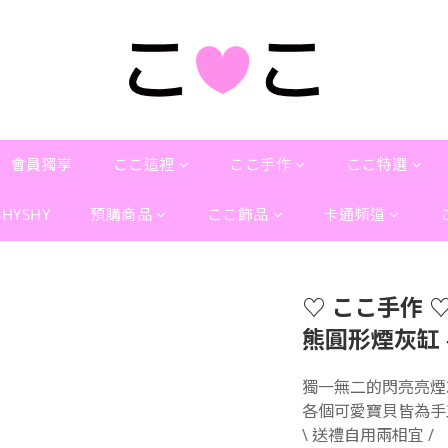
會員獨享
ここ這裡
ここ手作
ここ特選
SHYSHY
預購商品
ここ飾品
卡通頻道
♡ ここ手作 ♡
熊圓形煙灰缸 -
獨一無二的閃亮亮煙灰
各個可愛寶貝皆為手
\ 送禮自用兩相宜 /