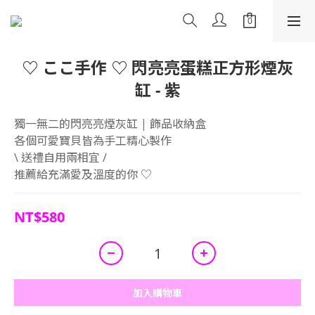
♡ ここ手作 ♡ 閃亮亮蛋糕正方形煙灰
缸 - 紫
獨一無二的閃亮亮煙灰缸 | 飾品收納盒
各個可愛寶貝皆為手工精心製作
\ 送禮自用兩相宜 /
推薦給充滿愛及溫度的你 ♡
NT$580
加入購物車