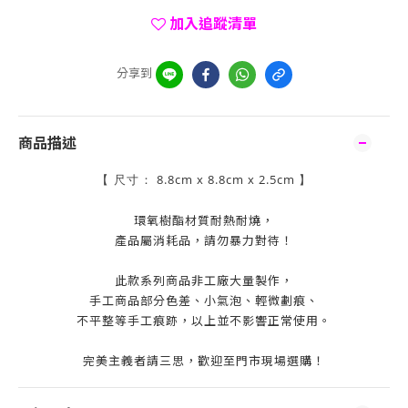
加入追蹤清單
分享到
商品描述
8.8cm x 8.8cm x 2.5cm
【
尺寸：
】
環氧樹酯材質耐熱耐燒，
產品屬消耗品，請勿暴力對待！
此款系列商品非工廠大量製作，
手工商品部分色差、小氣泡、輕微劃痕、
不平整等手工痕跡，以上並不影響正常使用。
完美主義者請三思，歡迎至門市現場選購！