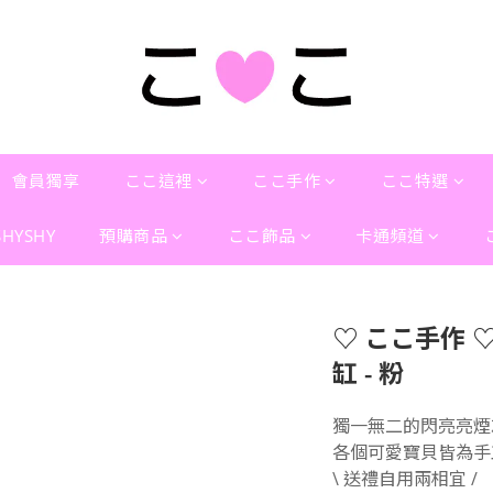
會員獨享
ここ這裡
ここ手作
ここ特選
SHYSHY
預購商品
ここ飾品
卡通頻道
♡ ここ手作 
缸 - 粉
獨一無二的閃亮亮煙灰
各個可愛寶貝皆為手
\ 送禮自用兩相宜 /