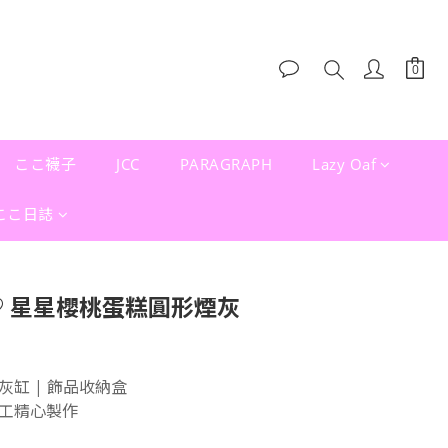
ここ襪子
JCC
PARAGRAPH
Lazy Oaf
ここ日誌
♡ 星星櫻桃蛋糕圓形煙灰
缸 | 飾品收納盒
工精心製作